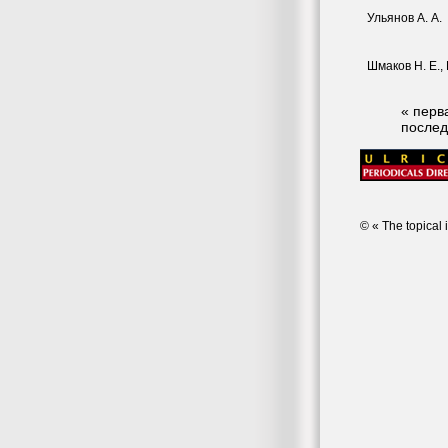
Ульянов А. А.
Шмаков Н. Е.,
« перв
послед
© « The topical