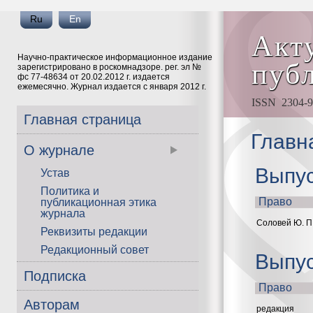
Ru
En
Акт
Научно-практическое информационное издание
пуб
зарегистрировано в роскомнадзоре. рег. эл №
фс 77-48634 от 20.02.2012 г. издается
ежемесячно. Журнал издается с января 2012 г.
ISSN 2304-91
Главная страница
Главн
О журнале
Выпус
Устав
Политика и
Право
публикационная этика
журнала
Соловей Ю. П
Реквизиты редакции
Редакционный совет
Выпус
Подписка
Право
Авторам
pедакция