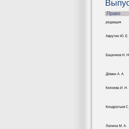
Выпус
Право
pедакция
Аврутин Ю. Е.
Баценков Н. Н
Дёмин А. А.
Князева И. Н.
Кондратьев С.
Лапина М. А.